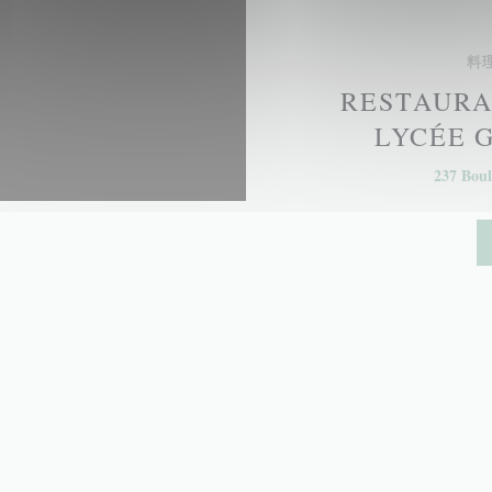
料
RESTAURAN
LYCÉE 
237 Boul