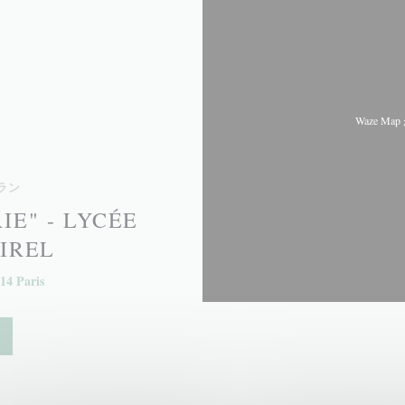
Waze 
ラン
IE" - LYCÉE
IREL
14 Paris